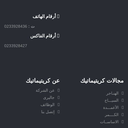
أرقام الهاتف
ت :
0233928436
أرقام الفاكس
0233928427
مجالات كريتيماتيك
عن كريتيماتيك
عن الشركة
الهنـاجر
جاليرى
السيـــاج
الوظائف
الأعمـــدة
إتصل بنا
الكــــمر
الاساســات