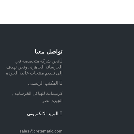
تواصل
معنا
نحن شركة متخصصة في
الخرسانة الجاهزة .
ونحن نهدف
إلى تقديم منتجات عالية الجودة
المكتب الرئيسى
كريتيماتك للهياكل الخرسانية ,
الجيزة,مصر
البريد الالكترونى
sales@cretematic.com